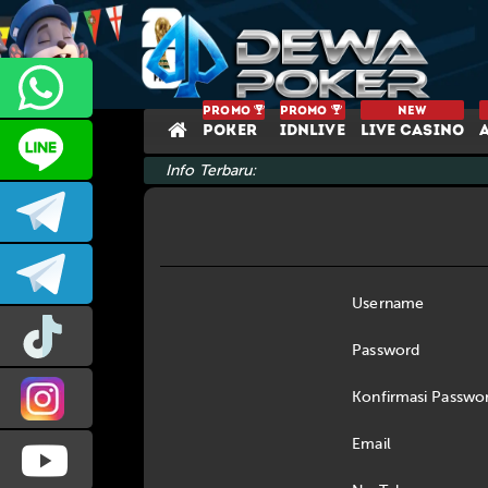
-
PROMO
PROMO
NEW
POKER
IDNLIVE
LIVE CASINO
CS2DEWAPOKER
Info Terbaru:
dewapoker_infoo
dewapoker_info
Username
prmdewapkr
Password
Konfirmasi Passwo
prmdewapkr
Email
DEWAPOKEROFFICIAL