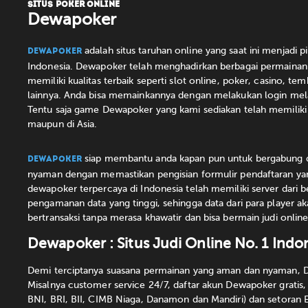
SITUS POKER ONLINE
Dewapoker
adalah situs taruhan online yang saat ini menjadi p
Dewapoker
Indonesia. Dewapoker telah menghadirkan berbagai permainan 
memiliki kualitas terbaik seperti slot online, poker, casino, t
lainnya. Anda bisa memainkannya dengan melakukan login mel
Tentu saja game Dewapoker yang kami sediakan telah memiliki l
maupun di Asia.
siap membantu anda kapan pun untuk bergabung de
Dewapoker
nyaman dengan memastikan pengisian formulir pendaftaran yan
dewapoker terpercaya di Indonesia telah memiliki server dari b
pengamanan data yang tinggi, sehingga data dari para player a
bertransaksi tanpa merasa khawatir dan bisa bermain judi onlin
Dewapoker : Situs Judi Online No. 1 Indo
Demi terciptanya suasana permainan yang aman dan nyaman, De
Misalnya customer service 24/7, daftar akun Dewapoker gratis, 
BNI, BRI, BII, CIMB Niaga, Danamon dan Mandiri) dan setoran E