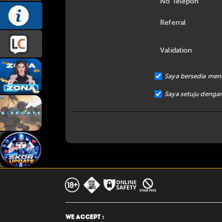
No Telepon
INFO
Referral
DEWAPOKER
LIVE
Validation
CHAT
Saya bersedia men
Saya setuju dengan
WE ACCEPT :