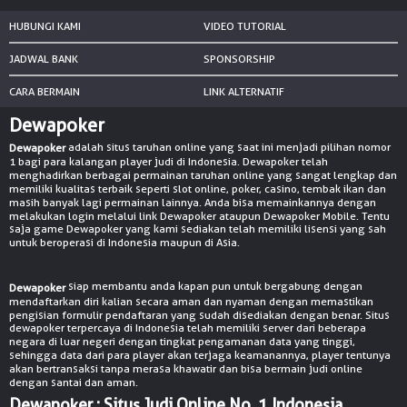
© Copyright 2026 dew4pokerasia.net - All right reserved | 18+
HUBUNGI KAMI
VIDEO TUTORIAL
JADWAL BANK
SPONSORSHIP
CARA BERMAIN
LINK ALTERNATIF
Dewapoker
adalah situs taruhan online yang saat ini menjadi pilihan nomor
Dewapoker
1 bagi para kalangan player judi di Indonesia. Dewapoker telah
menghadirkan berbagai permainan taruhan online yang sangat lengkap dan
memiliki kualitas terbaik seperti slot online, poker, casino, tembak ikan dan
masih banyak lagi permainan lainnya. Anda bisa memainkannya dengan
melakukan login melalui link Dewapoker ataupun Dewapoker Mobile. Tentu
saja game Dewapoker yang kami sediakan telah memiliki lisensi yang sah
untuk beroperasi di Indonesia maupun di Asia.
siap membantu anda kapan pun untuk bergabung dengan
Dewapoker
mendaftarkan diri kalian secara aman dan nyaman dengan memastikan
pengisian formulir pendaftaran yang sudah disediakan dengan benar. Situs
dewapoker terpercaya di Indonesia telah memiliki server dari beberapa
negara di luar negeri dengan tingkat pengamanan data yang tinggi,
sehingga data dari para player akan terjaga keamanannya, player tentunya
akan bertransaksi tanpa merasa khawatir dan bisa bermain judi online
dengan santai dan aman.
Dewapoker : Situs Judi Online No. 1 Indonesia,